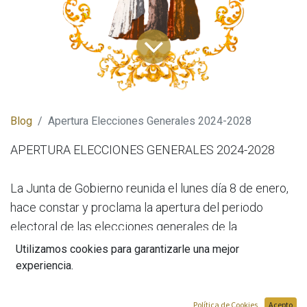
Blog
Apertura Elecciones Generales 2024-2028
APERTURA ELECCIONES GENERALES 2024-2028
La Junta de Gobierno reunida el lunes día 8 de enero,
hace constar y proclama la apertura del periodo
electoral de las elecciones generales de la
hermandad para los próximos 4 años, 2024-2028. Tras
Utilizamos cookies para garantizarle una mejor
esta apertura, la Junta de Gobierno en curso queda
experiencia.
disuelta hasta la toma de posición de la nueva Junta
de Gobierno.
Política de Cookies
Acepto